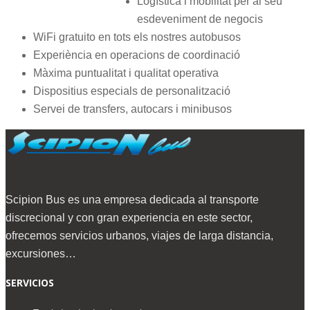
Logística i mobilitat per al seu
esdeveniment de negocis
WiFi gratuito en tots els nostres autobusos
Experiència en operacions de coordinació
Màxima puntualitat i qualitat operativa
Dispositius especials de personalització
Servei de transfers, autocars i minibusos
Scipion Bus es una empresa dedicada al transporte
discrecional y con gran experiencia en este sector,
ofrecemos servicios urbanos, viajes de larga distancia,
excursiones…
SERVICIOS